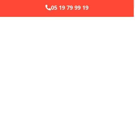
05 19 79 99 19
Entretien et maintenance à cugnaux
L’entretien annuel de votre chauffage à
Cugnaux
assure sécurité et longévité de vos