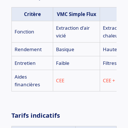
Critère
VMC Simple Flux
VM
Extraction d'air
Extraction
Fonction
vicié
chaleur
Rendement
Basique
Haute effi
Entretien
Faible
Filtres à c
Aides
CEE
CEE + MaP
financières
Tarifs indicatifs