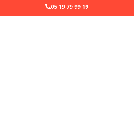
05 19 79 99 19
CLIMAISON
Solutions durables en plomberie, chauffage &
climatisation. Local et engagé pour vos projets
de rénovation
Accès Rapides