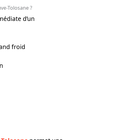
uve-Tolosane ?
mmédiate d’un
and froid
on