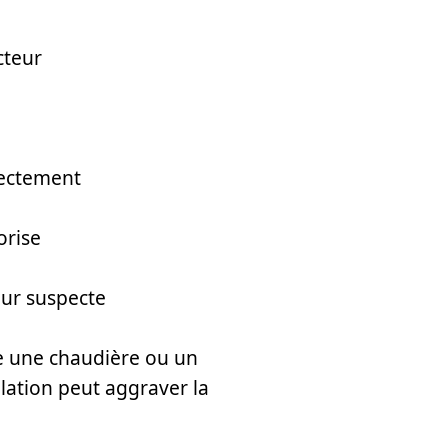
cteur
rectement
orise
eur suspecte
e une chaudière ou un
ation peut aggraver la