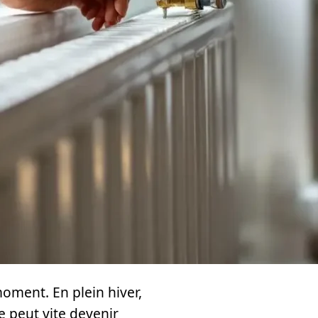
oment. En plein hiver,
e peut vite devenir