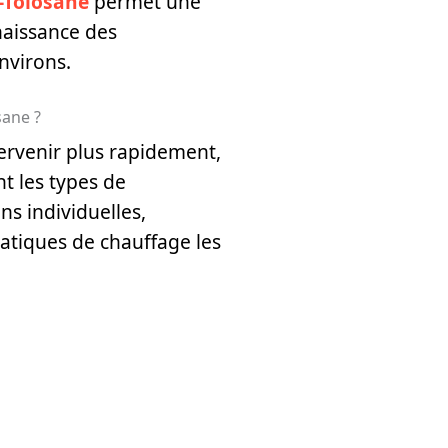
e-Tolosane
permet une
naissance des
nvirons.
sane ?
ervenir plus rapidement,
t les types de
s individuelles,
atiques de chauffage les