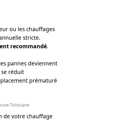
ur ou les chauffages
nnuelle stricte.
ement recommandé
.
les pannes deviennent
 se réduit
emplacement prématuré
neuve-Tolosane
en de votre chauffage