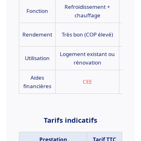
Refroidissement +
Chauffa
Fonction
chauffage
Ex
Rendement
Très bon (COP élevé)
Logement existant ou
Maiso
Utilisation
rénovation
Aides
CEE
C
financières
Tarifs indicatifs
Prestation
Tarif TTC