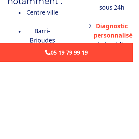
notamment :
sous 24h
Centre-ville
Diagnostic
Barri-
personnalisé
Brioudes
à domicile
05 19 79 99 19
Vasconia –
Devis
L’Ermitage
gratuit &
clair
Saudrune
Installation
Delpech
ou
dépannage
Lycée
rapide
, sans
Aragon –
surprise