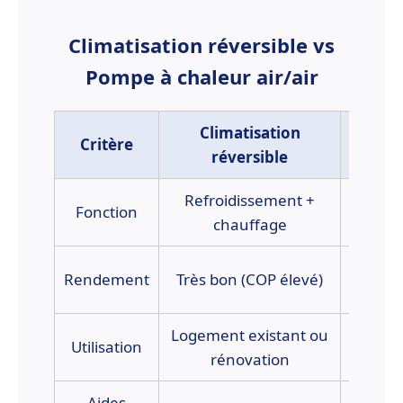
Climatisation réversible vs
Pompe à chaleur air/air
Climatisation
Critère
Pom
réversible
Refroidissement +
Chauffa
Fonction
chauffage
Ex
Rendement
Très bon (COP élevé)
Logement existant ou
Maiso
Utilisation
rénovation
Aides