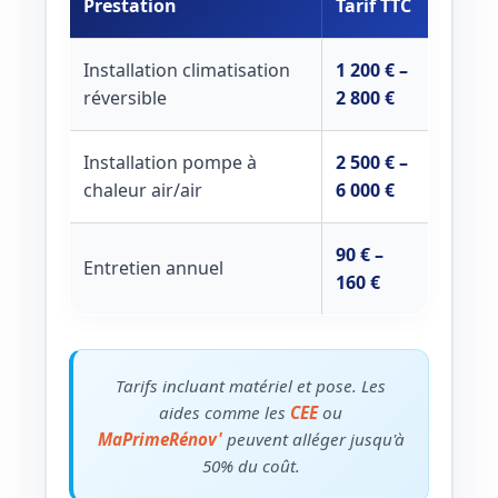
Prestation
Tarif TTC
Installation climatisation
1 200 € –
réversible
2 800 €
Installation pompe à
2 500 € –
chaleur air/air
6 000 €
90 € –
Entretien annuel
160 €
Tarifs incluant matériel et pose. Les
aides comme les
CEE
ou
MaPrimeRénov'
peuvent alléger jusqu'à
50% du coût.