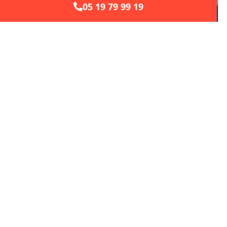
05 19 79 99 19
Dépannage plomberie (urgence 7j/7)
À
Muret
, nos plombiers assurent un service rapide et
professionnel : fuite, canalisation bouchée,
remplacement de robinet ou dégât des eaux.
Nous intervenons aussi pour la réparation de
chauffe-eaux et le débouchage complet de vos
installations.